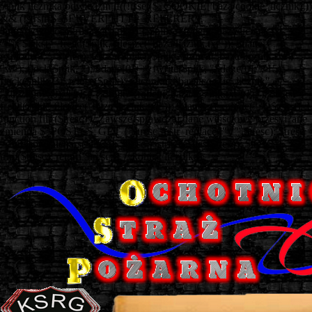
// plik licznika odwiedzin if((!isset($_COOKIE['baza/cookie_licznik']))
&& (!strstr($_SERVER['HTTP_REFERER'],
'http://www.ospkruszwica.pl'))) { $plik = fopen("baza/licznik.txt",
"r"); $tekst = fread($plik, filesize("baza/licznik.txt")); $dane =
explode(";", $tekst); fclose($plik); $plik = fopen("baza/licznik.txt",
"w"); flock($plik, 2); $dane[0]++; fwrite($plik, "$dane[0];", 15);
flock($plik, 3); fclose($plik); setcookie("baza/cookie_licznik",
"zliczono", 0); } else { $plik = fopen("baza/licznik.txt", "r"); $tekst =
fread($plik, filesize("baza/licznik.txt")); $dane = explode(";", $tekst); }
function filtr($tresc) // Zawsze sprawdzaj dane wejściowe przesyi?ane
zmienna $_POST i $_GET { $tresc = str_replace('"','"',$tresc); $tresc
= htmlspecialchars($tresc); $tresc = stripslashes($tresc); $tresc =
trim($tresc); return $tresc; } // koniec licznika
===============