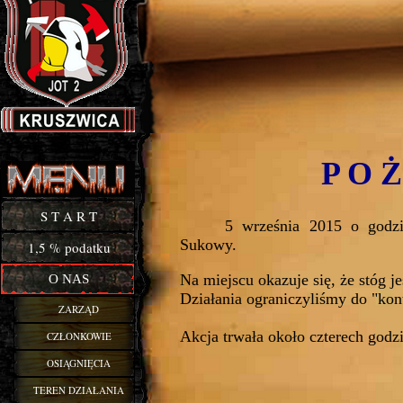
P O 
Buy Now!
S T A R T
5 września 2015 o godzi
Sukowy.
1,5 % podatku
Na miejscu okazuje się, że stóg j
O NAS
Działania ograniczyliśmy do "kon
ZARZĄD
Akcja trwała około czterech godzi
CZŁONKOWIE
OSIĄGNIĘCIA
TEREN DZIAŁANIA