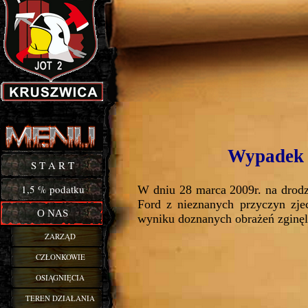
Buy Now!
Wypadek 
S T A R T
1,5 % podatku
W dniu 28 marca 2009r. na dro
Ford z nieznanych przyczyn zje
O NAS
wyniku doznanych obrażeń zginęl
ZARZĄD
CZŁONKOWIE
OSIĄGNIĘCIA
TEREN DZIAŁANIA