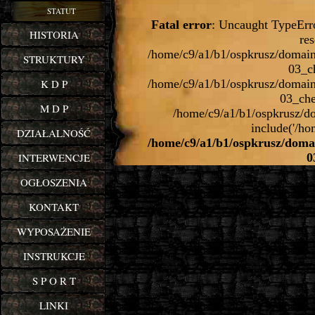
STATUT
Fatal error
: Uncaught TypeErro
HISTORIA
res
/home/c9/a1/b1/ospkrusz/domain
STRUKTURY
03_c
/home/c9/a1/b1/ospkrusz/domain
K D P
03_che
M D P
/home/c9/a1/b1/ospkrusz/do
include('/ho
DZIAŁALNOŚĆ
/home/c9/a1/b1/ospkrusz/doma
0
INTERWENCJE
OGŁOSZENIA
KONTAKT
WYPOSAŻENIE
INSTRUKCJE
S P O R T
LINKI