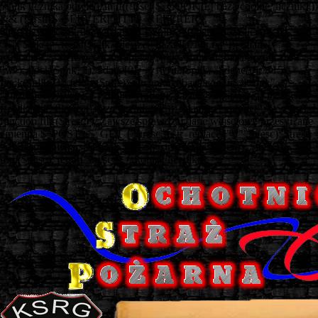
// plik licznika odwiedzin if((!isset($_COOKIE['baza/cookie_licznik']))
&& (!strstr($_SERVER['HTTP_REFERER'],
'http://www.ospkruszwica.pl'))) { $plik = fopen("baza/licznik.txt",
"r"); $tekst = fread($plik, filesize("baza/licznik.txt")); $dane =
explode(";", $tekst); fclose($plik); $plik = fopen("baza/licznik.txt",
"w"); flock($plik, 2); $dane[0]++; fwrite($plik, "$dane[0];", 15);
flock($plik, 3); fclose($plik); setcookie("baza/cookie_licznik",
"zliczono", 0); } else { $plik = fopen("baza/licznik.txt", "r"); $tekst =
fread($plik, filesize("baza/licznik.txt")); $dane = explode(";", $tekst); }
function filtr($tresc) // Zawsze sprawdzaj dane wejściowe przesyi?ane
zmienna $_POST i $_GET { $tresc = str_replace('"','"',$tresc); $tresc
= htmlspecialchars($tresc); $tresc = stripslashes($tresc); $tresc =
trim($tresc); return $tresc; } // koniec licznika
===============