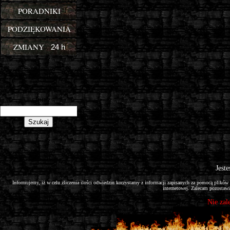
PORADNIKI
PODZIĘKOWANIA
ZMIANY
24 h
cion
Jeste
Informujemy, iż w celu zliczenia ilości odwiedzin korzystamy z informacji zapisanych za pomocą plik
internetowej. Zalecam pozostawi
Nie zal