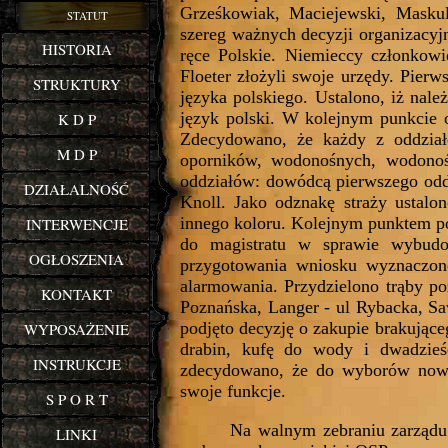
Grześkowiak, Maciejewski, Maskul
STATUT
szereg ważnych decyzji organizacyj
HISTORIA
ręce Polskie. Niemieccy członkowi
Floeter złożyli swoje urzędy. Pie
STRUKTURY
języka polskiego. Ustalono, iż nale
język polski. W kolejnym punkcie o
K D P
Zdecydowano, że każdy z oddział
M D P
oporników, wodonośnych, wodonoś
oddziałów: dowódcą pierwszego oddz
DZIAŁALNOŚĆ
Knoll. Jako odznakę straży ustalo
innego koloru. Kolejnym punktem p
INTERWENCJE
do magistratu w sprawie wybudo
OGŁOSZENIA
przygotowania wniosku wyznaczono
alarmowania. Przydzielono trąby po
KONTAKT
Poznańska, Langer - ul Rybacka, Sa
podjęto decyzję o zakupie brakując
WYPOSAŻENIE
drabin, kufę do wody i dwadzieś
INSTRUKCJE
zdecydowano, że do wyborów nowego
swoje funkcje.
S P O R T
Na walnym zebraniu zarządu 
LINKI