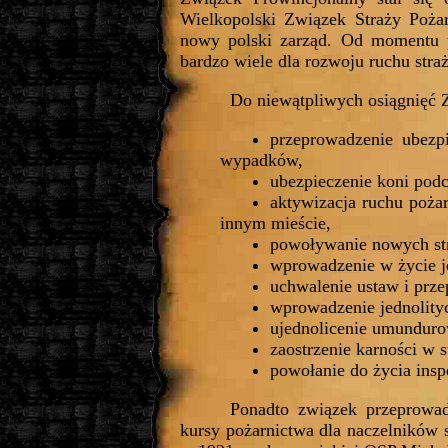
Wielkopolski Związek Straży Pożar
nowy polski zarząd. Od momentu p
bardzo wiele dla rozwoju ruchu stra
Do niewątpliwych osiągnięć 
przeprowadzenie ubezp
wypadków,
ubezpieczenie koni podc
aktywizacja ruchu poża
innym mieście,
powoływanie nowych st
wprowadzenie w życie jed
uchwalenie ustaw i prze
wprowadzenie jednolity
ujednolicenie umunduro
zaostrzenie karności w s
powołanie do życia ins
Ponadto związek przeprowadz
kursy pożarnictwa dla naczelników 