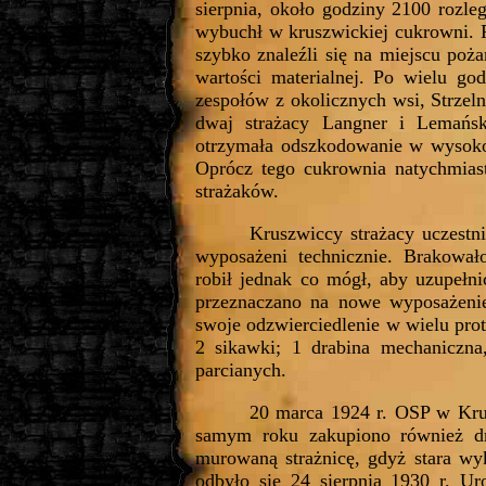
sierpnia, około godziny 2100 rozległ
wybuchł w kruszwickiej cukrowni. P
szybko znaleźli się na miejscu pożar
wartości materialnej. Po wielu go
zespołów z okolicznych wsi, Strzelna
dwaj strażacy Langner i Lemańsk
otrzymała odszkodowanie w wysokoś
Oprócz tego cukrownia natychmias
strażaków.
Kruszwiccy strażacy uczestni
wyposażeni technicznie. Brakowa
robił jednak co mógł, aby uzupełni
przeznaczano na nowe wyposażenie.
swoje odzwierciedlenie w wielu prot
2 sikawki; 1 drabina mechaniczn
parcianych.
20 marca 1924 r. OSP w Kru
samym roku zakupiono również dr
murowaną strażnicę, gdyż stara wy
odbyło się 24 sierpnia 1930 r. Ur