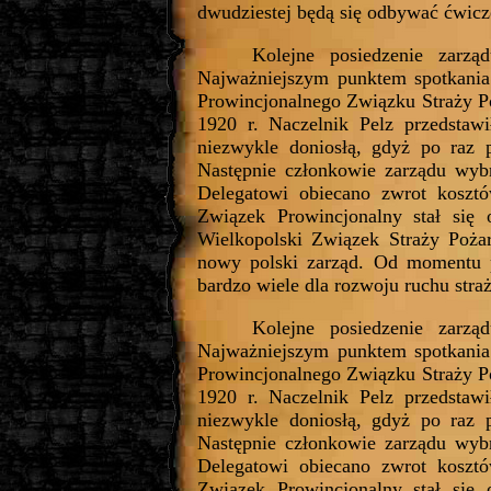
dwudziestej będą się odbywać ćwicze
Kolejne posiedzenie zar
Najważniejszym punktem spotkania 
Prowincjonalnego Związku Straży Po
1920 r. Naczelnik Pelz przedstaw
niezwykle doniosłą, gdyż po raz 
Następnie członkowie zarządu wybr
Delegatowi obiecano zwrot kosztó
Związek Prowincjonalny stał się o
Wielkopolski Związek Straży Pożar
nowy polski zarząd. Od momentu p
bardzo wiele dla rozwoju ruchu stra
Kolejne posiedzenie zar
Najważniejszym punktem spotkania 
Prowincjonalnego Związku Straży Po
1920 r. Naczelnik Pelz przedstaw
niezwykle doniosłą, gdyż po raz 
Następnie członkowie zarządu wybr
Delegatowi obiecano zwrot kosztó
Związek Prowincjonalny stał się o