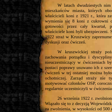
W latach dwudziestych nim 
mieszkańców miasta, których ob
właścicieli koni z 1921 r., która 
wymienia się 8 koni z cukrowni o
gotowości przez cały kwartał, 
właściciele koni byli ubezpieczeni.
1922 straż w Kruszwicy zaprenumero
dyskusji oraz ćwiczeń.
W kruszwickiej straży po
zachowania porządku i dyscypliny.
nieuczestniczący w ćwiczeniach byl
postaci poprawy usuwano ich z sze
ćwiczeń w tej ostatniej można było
ochotniczej. Zarząd straży nie 
motywować członków OSP, corocznie
regularnie uczestniczyli w ćwiczenia
26 września 1922 r. zwolnio
Wiązało się to z decyzją Wojewódzk
za zwolnienia, w wysokości od 500 d