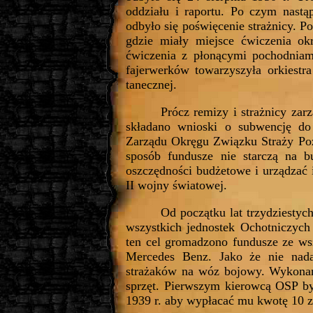
oddziału i raportu. Po czym nastą
odbyło się poświęcenie strażnicy. P
gdzie miały miejsce ćwiczenia ok
ćwiczenia z płonącymi pochodniam
fajerwerków towarzyszyła orkiestra
tanecznej.
Prócz remizy i strażnicy zar
składano wnioski o subwencję d
Zarządu Okręgu Związku Straży Poż
sposób fundusze nie starczą na b
oszczędności budżetowe i urządzać
II wojny światowej.
Od początku lat trzydziestyc
wszystkich jednostek Ochotniczyc
ten cel gromadzono fundusze ze ws
Mercedes Benz. Jako że nie nadaw
strażaków na wóz bojowy. Wykonan
sprzęt. Pierwszym kierowcą OSP by
1939 r. aby wypłacać mu kwotę 10 z