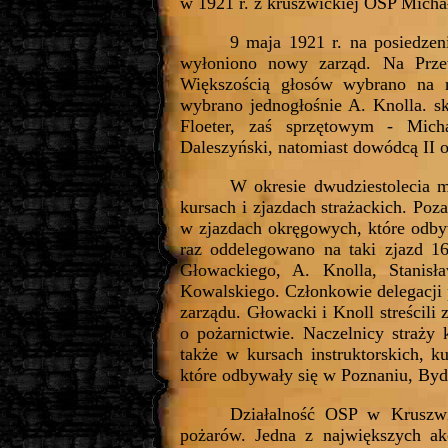
w 1921 r. z kruszwickiej OSP Mich
9 maja 1921 r. na posiedzen
wyłoniono nowy zarząd. Na Przew
Większością głosów wybrano na n
wybrano jednogłośnie A. Knolla. s
Floeter, zaś sprzętowym - Mich
Daleszyński, natomiast dowódcą II 
W okresie dwudziestolecia m
kursach i zjazdach strażackich. Po
w zjazdach okręgowych, które odby
raz oddelegowano na taki zjazd 1
Głowackiego, A. Knolla, Stanisł
Kowalskiego. Członkowie delegacji 
zarządu. Głowacki i Knoll streścil
o pożarnictwie. Naczelnicy straży 
także w kursach instruktorskich, k
które odbywały się w Poznaniu, Byd
Działalność OSP w Kruszwi
pożarów. Jedna z największych ak