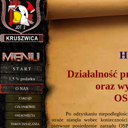
H
Buy Now!
S T A R T
Działalność p
1,5 % podatku
oraz wy
O NAS
OS
ZARZĄD
CZŁONKOWIE
Po odzyskaniu niepodległośc
OSIĄGNIĘCIA
straże stanęła wobec koniecznośc
TEREN DZIAŁANIA
pierwsze posiedzenie zarządu OS