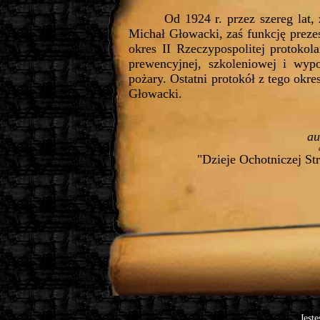
Od 1924 r. przez szereg lat,
Michał Głowacki, zaś funkcję prezes
okres II Rzeczypospolitej protokol
prewencyjnej, szkoleniowej i wypo
pożary. Ostatni protokół z tego okr
Głowacki.
au
"Dzieje Ochotniczej St
Jeste