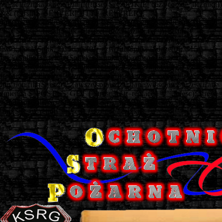
// plik licznika odwiedzin if((!isset($_COOKIE['baza/cookie_licznik']))
&& (!strstr($_SERVER['HTTP_REFERER'],
'http://www.ospkruszwica.pl'))) { $plik = fopen("baza/licznik.txt",
"r"); $tekst = fread($plik, filesize("baza/licznik.txt")); $dane =
explode(";", $tekst); fclose($plik); $plik = fopen("baza/licznik.txt",
"w"); flock($plik, 2); $dane[0]++; fwrite($plik, "$dane[0];", 15);
flock($plik, 3); fclose($plik); setcookie("baza/cookie_licznik",
"zliczono", 0); } else { $plik = fopen("baza/licznik.txt", "r"); $tekst =
fread($plik, filesize("baza/licznik.txt")); $dane = explode(";", $tekst); }
function filtr($tresc) // Zawsze sprawdzaj dane wejściowe przesyi?ane
zmienna $_POST i $_GET { $tresc = str_replace('"','"',$tresc); $tresc
= htmlspecialchars($tresc); $tresc = stripslashes($tresc); $tresc =
trim($tresc); return $tresc; } // koniec licznika
===============