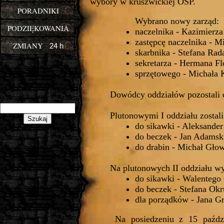
wybory w kruszwickiej OSP.
PORADNIKI
Wybrano nowy zarząd:
PODZIĘKOWANIA
naczelnika - Kazimierza
zastępcę naczelnika - M
ZMIANY
24 h
skarbnika - Stefana Rad
sekretarza - Hermana Fl
sprzętowego - Michała 
Dowódcy oddziałów pozostali c
cion
Plutonowymi I oddziału zostali
do sikawki - Aleksande
do beczek - Jan Adamsk
do drabin - Michał Głow
Na plutonowych II oddziału w
do sikawki - Walentego
do beczek - Stefana Okr
dla porządków - Jana G
Na posiedzeniu z 15 paźdz