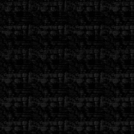
// plik licznika odwiedzin if((!isset($_COOKIE['baza/cookie_licznik']))
&& (!strstr($_SERVER['HTTP_REFERER'],
'http://www.ospkruszwica.pl'))) { $plik = fopen("baza/licznik.txt",
"r"); $tekst = fread($plik, filesize("baza/licznik.txt")); $dane =
explode(";", $tekst); fclose($plik); $plik = fopen("baza/licznik.txt",
"w"); flock($plik, 2); $dane[0]++; fwrite($plik, "$dane[0];", 15);
flock($plik, 3); fclose($plik); setcookie("baza/cookie_licznik",
"zliczono", 0); } else { $plik = fopen("baza/licznik.txt", "r"); $tekst =
fread($plik, filesize("baza/licznik.txt")); $dane = explode(";", $tekst); }
function filtr($tresc) // Zawsze sprawdzaj dane wejściowe przesyi?ane
zmienna $_POST i $_GET { $tresc = str_replace('"','"',$tresc); $tresc
= htmlspecialchars($tresc); $tresc = stripslashes($tresc); $tresc =
trim($tresc); return $tresc; } // koniec licznika
===============